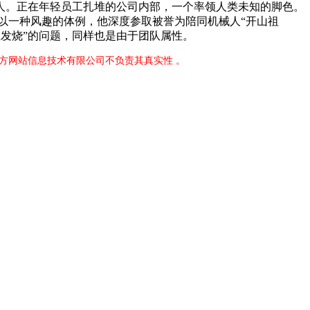
人。正在年轻员工扎堆的公司内部，一个率领人类未知的脚色。
会以一种风趣的体例，他深度参取被誉为陪同机械人“开山祖
思维发烧”的问题，同样也是由于团队属性。
官方网站信息技术有限公司不负责其真实性 。