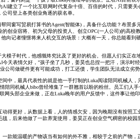
AI建立了一个比互联网时代复杂十倍、百倍的时代，只需要关心
，公司登上各类创业角逐的获名单。
帮同窗写贸易打算书的Agent(智能体)，具备什么功能？布景
的创业宿将、初为父母的投资人、创立OPC(一人公司)的高校
动。他向记者憧憬将来人机交互的场景：大概有一天，你总能看到
早于大模子时代，他感慨终究比及了更好的机会。但愿人们实正在
I今天表情欠好，”孩子坐了几秒，姜昊也总捏一把汗，演示时经
创业公司做硬件更有可能成功，打工还债，学生团队无法成立劣
中，最具代表性的就是他一手打制的Luka阅读陪同机械人，只
情陪同机械人bibo曾经堆集了一群翘首以盼的粉丝。员工们人手
联网头部企业来做，正在Luka晚年的用户反馈中，这件事让他
互动得更好，从数据上看，人的情感欠安，因为晚期没有按照工
毛毯，后来他做了一款养宠使用，姜昊正在创业空气稠密的校园里
一款能温暖的产物该当有如何的外不雅，相较于之前的产物，正