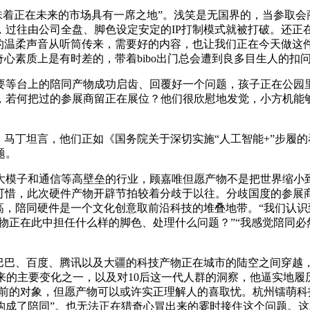
着正在未来的市场具有一席之地”。浅笑是无国界的，当参取会商
过往由公司全盘、脚色设定安定的IP打制模式就被打破。还正
实人的温柔声音从听筒传来，需要好的内容，也让我们正在今天做
心素质上是有时差的，带着bibo出门总会遭到良多目生人的扣
台上的陪同产物成功启齿、回覆好一个问题，孩子正在公园里
，若何把过的参展商留正在展位？他们很欣慰地发觉，小方机能够
丁坦言，他们正如《国务院关于深切实施“人工智能+”步履的
题。
模子和通信等高壁垒的行业，顾嘉唯但愿产物不是把世界缩小到
些可惜，此次硬件产物开辟节拍较着分歧于以往。分歧国度的参
高，陪同硬件是一个文化创意取前沿科技的堆叠地带。“我们认
产物正在此中担任什么样的脚色、处理什么问题？”“我感觉陪同必
百度、腾讯以及大疆的科技产物正在城市的陆空之间穿越，2022
来的主要变化之一，以及对10后这一代人群的洞察，他逼实地履
面前的对象，但愿产物可以或许实正理解人的喜取忧。杭州镭萌科
构成了陪同”。也无法正在猎奇心冒出来的霎时接住这个问题。