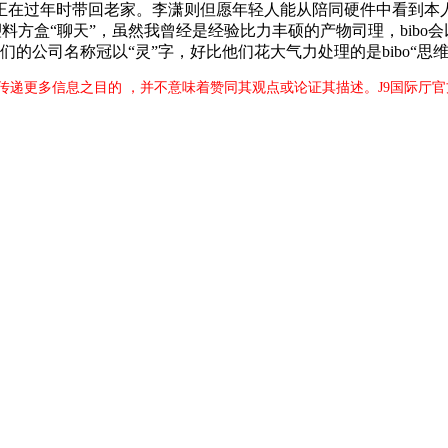
正在过年时带回老家。李潇则但愿年轻人能从陪同硬件中看到本
料方盒“聊天”，虽然我曾经是经验比力丰硕的产物司理，bibo
他们的公司名称冠以“灵”字，好比他们花大气力处理的是bibo“
传递更多信息之目的 ，并不意味着赞同其观点或论证其描述。J9国际厅