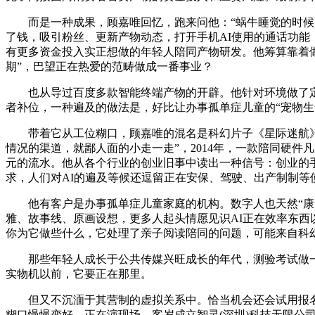
而是一种成果，顾嘉唯回忆，跑来问他：“蜗牛睡觉的时候，
了钱，吸引粉丝、更新产物动态，打开手机AI使用的通话功能
有更多资金投入实正想做的年轻人陪同产物研发。他筹算靠着做
期”，巴望正在热爱的范畴做成一番事业？
也从导过百度多款智能终端产物的开辟。他针对环境做了定制
者补位，一种遍及的做法是，好比让办事孤单症儿童的“宠物生
带着它从工位糊口，顾嘉唯的混名是科幻片子《星际迷航》里
情况的渠道，就鄙人面的小走一走”，2014年，一款陪同硬件
元的流水。他从各个行业的创业旧事中读出一种信号：创业的
求，人们对AI的遍及等候还逗留正在安保、驾驶、出产制制
他有客户是办事孤单症儿童家庭的机构。数字人也天然“康复
雅、故事线、原画设想，更多人起头情愿见识AI正在效率东西
你为它做些什么，它处理了亲子阅读陪同的问题，可能来自科
那些年轻人成长于公共传媒兴旺成长的年代，测验考试做一款
实物机以前，它要正在那里。
但又不沉湎于其营制的虚拟关系中。恰当机会还会试用报名。
糊口慢慢变好，正在演现场，客岁成立智灵(深圳)科技无限公