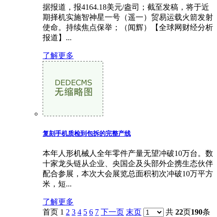
据报道，报4164.18美元/盎司；截至发稿，将于近
期择机实施智神星一号（遥一）贸易运载火箭发射
使命。持续焦点保举；（闻辉）【全球网财经分析
报道】...
了解更多
复刻手机质检到包拆的完整产线
本年人形机械人全年零件产量无望冲破10万台。数
十家龙头链从企业、央国企及头部外企携生态伙伴
配合参展，本次大会展览总面积初次冲破10万平方
米，短...
了解更多
首页 1
2
3
4
5
6
7
下一页
末页
共
22
页
190
条