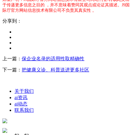
于传递更多信息之目的 ，并不意味着赞同其观点或论证其描述。J9国
际厅官方网站信息技术有限公司不负责其真实性 。
分享到：
上一篇：
保企业名录的适用性取精确性
下一篇：
把健康义诊、科普送进更多社区
关于我们
ai资讯
ai动态
联系我们