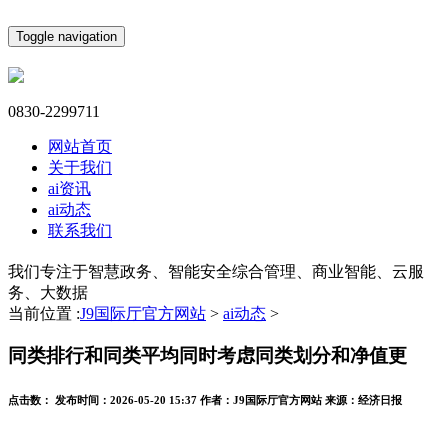
Toggle navigation
0830-2299711
网站首页
关于我们
ai资讯
ai动态
联系我们
我们专注于智慧政务、智能安全综合管理、商业智能、云服
务、大数据
当前位置 :
J9国际厅官方网站
>
ai动态
>
同类排行和同类平均同时考虑同类划分和净值更
点击数：
发布时间：
2026-05-20 15:37
作者：
J9国际厅官方网站
来源：
经济日报