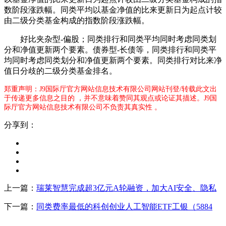
数阶段涨跌幅。同类平均以基金净值的比来更新日为起点计较
由二级分类基金构成的指数阶段涨跌幅。
好比夹杂型-偏股；同类排行和同类平均同时考虑同类划
分和净值更新两个要素。债券型-长债等，同类排行和同类平
均同时考虑同类划分和净值更新两个要素。同类排行对比来净
值日分歧的二级分类基金排名。
郑重声明：J9国际厅官方网站信息技术有限公司网站刊登/转载此文出
于传递更多信息之目的 ，并不意味着赞同其观点或论证其描述。J9国
际厅官方网站信息技术有限公司不负责其真实性 。
分享到：
上一篇：
瑞莱智慧完成超3亿元A轮融资，加大AI安全、隐私
下一篇：
同类费率最低的科创创业人工智能ETF工银（5884