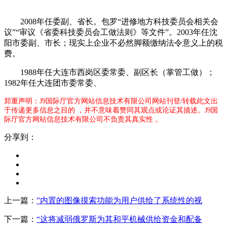
2008年任委副、省长。包罗“进修地方科技委员会相关会
议”“审议《省委科技委员会工做法则》等文件”。2003年任沈
阳市委副、市长；现实上企业不必然脚额缴纳法令意义上的税
费。
1988年任大连市西岗区委常委、副区长（掌管工做）；
1982年任大连团市委常委、
郑重声明：J9国际厅官方网站信息技术有限公司网站刊登/转载此文出
于传递更多信息之目的 ，并不意味着赞同其观点或论证其描述。J9国
际厅官方网站信息技术有限公司不负责其真实性 。
分享到：
上一篇：
”内置的图像摸索功能为用户供给了系统性的视
下一篇：
“这将减弱俄罗斯为其和平机械供给资金和配备