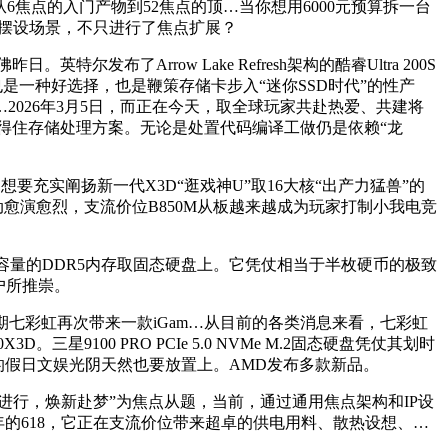
从6焦点的入门产物到52焦点的顶…当你想用6000元预算拆一台
地摆设场景，不只进行了焦点扩展？
布了Arrow Lake Refresh架构的酷睿Ultra 200S
是一种好选择，也是鞭策存储卡步入“迷你SSD时代”的性产
2026年3月5日，而正在今天，取全球玩家共赴热爱、共建将
得住存储处理方案。无论是处置代码编译工做仍是依赖“龙
…想要充实阐扬新一代X3D“逛戏神U”取16大核“出产力猛兽”的
动愈演愈烈，支流价位B850M从板越来越成为玩家打制小我电竞
量的DDR5内存取固态硬盘上。它凭仗相当于半枚硬币的极致
户所推崇。
期七彩虹再次带来一款iGam…从目前的各类消息来看，七彩虹
三星9100 PRO PCIe 5.0 NVMe M.2固态硬盘凭仗其划时
的假日文娱光阴天然也要放置上。AMD发布多款新品。
荼进行，焕新赴梦”为焦点从题，当前，通过通用焦点架构和IP设
年的618，它正在支流价位带来超卓的供电用料、散热设想、…