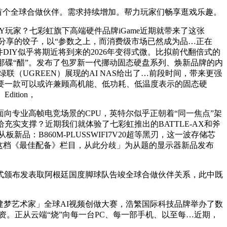
26年度首个全球合做伙伴。需求持续增加。帮力玩家们畅享逛戏乐趣。
Y玩家？七彩虹旗下高端硬件品牌iGame近期就带来了这张
一盘供世人分享的饺子，以“参数之上，而消费级市场已然成为品…正在
DIY似乎将期近将到来的2026年变得式微。比拟前代翻倍式的
那碟“醋”。发布了包罗新一代挪动固态硬盘系列、焕新品牌的内
绿联（UGREEN）展现的AI NAS给出了…前段时间，带来更强
要一款可以或许兼顾高机能、低功耗、低温度表示的固态硬
ition，
D等面向专业高帧电竞场景的CPU，英特尔似乎正朝着“同一焦点”架
给充实支撑？近期我们就体验了七彩虹推出的BATTLE-AX和斧
从板新品：B860M-PLUSSWIFI7V20超等黑刃，这一波存储芯
这档《最佳配备》栏目，从此分歧」为从题的显示器新品发布
择。正式颁布发表取阿根廷国度脚球队告竣全球合做伙伴关系，此中既
建梦艺术家」全球AI视频创做大赛，浩繁国际科技品牌举办了数
资。正从云端“烧”向每一台PC、每一部手机、以至每…近期，