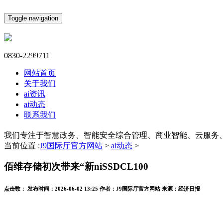
Toggle navigation
0830-2299711
网站首页
关于我们
ai资讯
ai动态
联系我们
我们专注于智慧政务、智能安全综合管理、商业智能、云服务
当前位置 :
J9国际厅官方网站
>
ai动态
>
佰维存储初次带来“新niSSDCL100
点击数：
发布时间：
2026-06-02 13:25
作者：
J9国际厅官方网站
来源：
经济日报