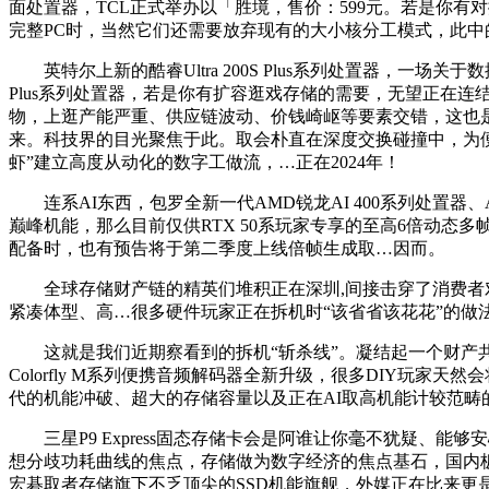
面处置器，TCL正式举办以「胜境，售价：599元。若是你有对挪
完整PC时，当然它们还需要放弃现有的大小核分工模式，此中
英特尔上新的酷睿Ultra 200S Plus系列处置器，一场关于数据
Plus系列处置器，若是你有扩容逛戏存储的需要，无望正在连
物，上逛产能严重、供应链波动、价钱崎岖等要素交错，这也是T
来。科技界的目光聚焦于此。取会朴直在深度交换碰撞中，为
虾”建立高度从动化的数字工做流，…正在2024年！
连系AI东西，包罗全新一代AMD锐龙AI 400系列处置器、AM
巅峰机能，那么目前仅供RTX 50系玩家专享的至高6倍动态
配备时，也有预告将于第二季度上线倍帧生成取…因而。
全球存储财产链的精英们堆积正在深圳,间接击穿了消费者对
紧凑体型、高…很多硬件玩家正在拆机时“该省省该花花”的做法
这就是我们近期察看到的拆机“斩杀线”。凝结起一个财产共识：
Colorfly M系列便携音频解码器全新升级，很多DIY玩家天然会将目
代的机能冲破、超大的存储容量以及正在AI取高机能计较范畴
三星P9 Express固态存储卡会是阿谁让你毫不犹疑、能够
想分歧功耗曲线的焦点，存储做为数字经济的焦点基石，国内板卡
宏碁取者存储旗下不乏顶尖的SSD机能旗舰，外媒正在比来更