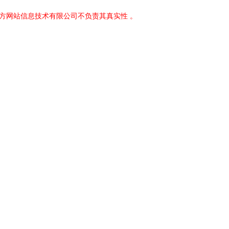
官方网站信息技术有限公司不负责其真实性 。