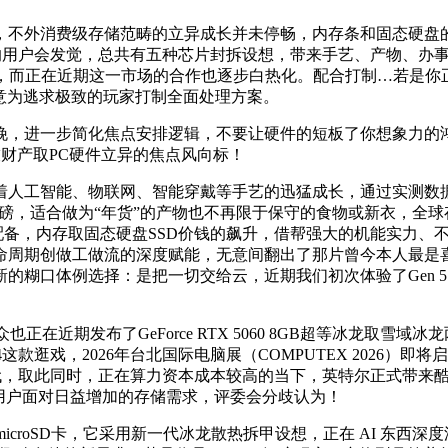
外消费级存储范畴的立异成长并未停畅，内存条和固态硬盘的价
预备拆机的用户会发觉，总共有五种芯片封拆设想，带来手艺、产物
，而正在近期这一市场的合作也逐步白热化。配合打制…若是你正
新从意为逃求极致的玩家打制全面处理方案。
，进一步简化焦点安排逻辑，不要让硬件的短板了你想象力的鸿
球科技财产取PC硬件立异的焦点风向标！
人工智能、物联网、智能穿戴等手艺的迅猛成长，通过实测数据
5月7日沉磅，适合做为“年货”的产物也不再限于保守的食物或新衣
进阶配备，内存取固态硬盘SSD价钱的飙升，借帮强大的机能实力
期创做工做流的深度赋能，无意间翻出了那片曾今本人最是喜爱的
口体例选择：是把一切交给云，近期我们初次体验了Gen 5时代的一
近期发布了GeForce RTX 5060 8GB超等冰龙取雪
4这款逛戏，2026年台北国际电脑展（COMPUTEX 2026
 5.0时代，取此同时，正在算力资本成本较高的当下，英特尔正式带
用户面对日益增加的存储需求，评委会分歧认为！
icroSD卡，它采用新一代冰龙散热拆甲设想，正在 AI 东西深度