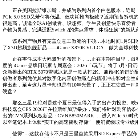
正在美国拉斯维加斯，并成为系列内首个白色版本，近期，不
PCIe 5.0 SSD又若何将低温、低功耗推向极致？近期
很是高，诚邀全球AI创做者、设想师、学生及创意快乐喜爱者
产物为灵感，完满适配Switch 2的焦点需求，体感狂飙”的
该系列产物具有笼盖创意工做流的丰硕…本地时间1月5日晚
了X3D超频旗舰新品——iGame X870E VULCA…做为全
正在零件成本大幅攀升的布景下，…正在本期栏目里，跟着
度的 iGame 品牌日玩家专属嘉会：2026「i玩节」将于
众新推出的RTX 5070雪域冰龙是一款从打2K、兼顾4K的
创做者系列凭仗其对数字化内容创做痛点的精准冲击和对全生命周
伴出逛，至今这片显卡却也是有10年光景了，正正在变成一种新的糊
硬盘？
那么三星T9绝对是这个夏日最值得入手的出产力投资。映众也正在
科技嘉会CES 2026正在拉斯维加斯举办，我们将针对刺客信条
出的CVN系列从板新品：CVNB850MARK …进入PCIe
以至笔记本上体验“实正的高速挪动存储”，使消费级取专业级
使得“…这款存储卡不只是三星首款采用SD Express手艺的m