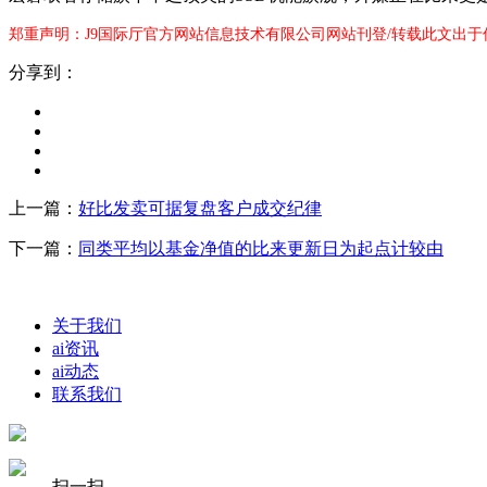
郑重声明：J9国际厅官方网站信息技术有限公司网站刊登/转载此文出于
分享到：
上一篇：
好比发卖可据复盘客户成交纪律
下一篇：
同类平均以基金净值的比来更新日为起点计较由
关于我们
ai资讯
ai动态
联系我们
扫一扫