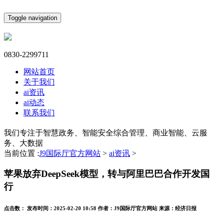
Toggle navigation
0830-2299711
网站首页
关于我们
ai资讯
ai动态
联系我们
我们专注于智慧政务、智能安全综合管理、商业智能、云服
务、大数据
当前位置 :
J9国际厅官方网站
>
ai资讯
>
苹果放弃DeepSeek模型，转与阿里巴巴合作开发国
行
点击数：
发布时间：
2025-02-20 10:58
作者：
J9国际厅官方网站
来源：
经济日报