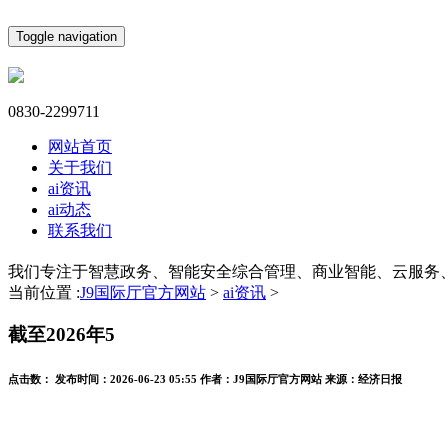
Toggle navigation
0830-2299711
网站首页
关于我们
ai资讯
ai动态
联系我们
我们专注于智慧政务、智能安全综合管理、商业智能、云服务
当前位置 :
J9国际厅官方网站
>
ai资讯
>
截至2026年5
点击数：
发布时间：
2026-06-23 05:55
作者：
J9国际厅官方网站
来源：
经济日报