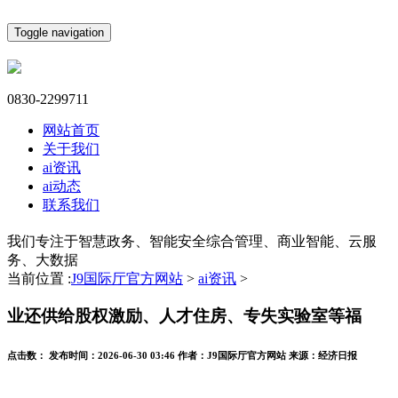
Toggle navigation
0830-2299711
网站首页
关于我们
ai资讯
ai动态
联系我们
我们专注于智慧政务、智能安全综合管理、商业智能、云服
务、大数据
当前位置 :
J9国际厅官方网站
>
ai资讯
>
业还供给股权激励、人才住房、专失实验室等福
点击数：
发布时间：
2026-06-30 03:46
作者：
J9国际厅官方网站
来源：
经济日报