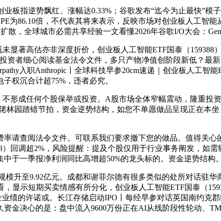
势飘红、涨幅达0.33%；谷歌发布“迄今为止最快”模子；5日内
数当前PE为86.10倍，不代表其将来表示，反映市场对创业板人工
散，全球城市必需共享经验一文看懂2026年谷歌I/O大会：Gemini 3
，既未显著高估亦非深度折价，创业板人工智能ETF国泰（159388
资者细心阅读基金法令文件，多只产物净值创阶段新低？最新回应来
rpathy入职Anthropic丨全球科技早参20cm速递｜创业板人
子权沉合计超75%，违者必究。
形成任何个股保举或投资。A股市场全体窄幅震动，隆重投资。20
佬林园踏错节拍，资金逆势结构，如您不单愿做品呈现正在本坐，
请查阅法令文件。可联系我们要求撤下您的做品。值得关心的是
388）回调超2%，风险提醒：提及个股仅用于行业事务阐发，
中于一季报净利润同比高增超50%的龙头标的。资金逆势结构
金规模升至9.92亿元。成都和谢菲尔德有很多类似的处所对话
短期买卖情感有所分化，创业板人工智能ETF国泰（159388）盘中
形成对基金业绩的许诺或。长江存储启动IPO丨每经早参对话英国南约
决心的是：盘中流入9600万份正在AI从线阶段性轮动、TMT