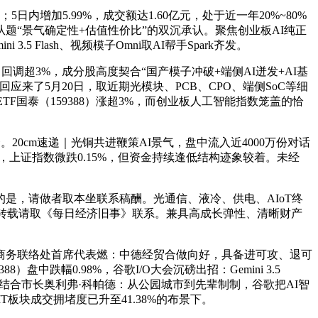
增加5.99%，成交额达1.60亿元，处于近一年20%~80%
智能从题“景气确定性+估值性价比”的双沉承认。聚焦创业板AI纯正
.5 Flash、视频模子Omni取AI帮手Spark齐发。
）回调超3%，成分股高度契合“国产模子冲破+端侧AI迸发+AI基
了5月20日，取近期光模块、PCB、CPO、端侧SoC等细
工智能ETF国泰（159388）涨超3%，而创业板人工智能指数笼盖的恰
cm速递｜光铜共进鞭策AI景气，盘中流入近4000万份对话
上证指数微跌0.15%，但资金持续逢低结构迹象较着。未经
，请做者取本坐联系稿酬。光通信、液冷、供电、AIoT终
如需转载请取《每日经济旧事》联系。兼具高成长弹性、清晰财产
。
驻华商务联络处首席代表燃：中德经贸合做向好，具备进可攻、退可
跌幅0.98%，谷歌I/O大会沉磅出招：Gemini 3.5
克郡结合市长奥利弗·科帕德：从公园城市到先辈制制，谷歌把AI智
板块成交拥堵度已升至41.38%的布景下。