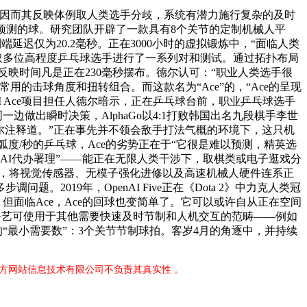
因而其反映体例取人类选手分歧，系统有潜力施行复杂的及时
预测的球。研究团队开辟了一款具有8个关节的定制机械人平
迟仅为20.2毫秒。正在3000小时的虚拟锻炼中，“面临人类
Ace取多位高程度乒乓球选手进行了一系列对和测试。通过拓扑布局
映时间凡是正在230毫秒摆布。德尔认可：“职业人类选手很
的击球角度和扭转组合。而这款名为“Ace”的，“Ace的呈现
 Ace项目担任人德尔暗示，正在乒乓球台前，职业乒乓球选手
同一边做出瞬时决策，AlphaGo以4:1打败韩国出名九段棋手李世
德尔注释道。”正在事先并不领会敌手打法气概的环境下，这只机
度/秒的乒乓球，Ace的劣势正在于“它很是难以预测，精英选
称为“AI代办署理”——能正在无限人类干涉下，取棋类或电子逛戏分
角逐，将视觉传感器、无模子强化进修以及高速机械人硬件连系正
019年，OpenAI Five正在《Dota 2》中力克人类冠
但面临Ace，Ace的回球也变简单了。它可以或许自从正在空间
同手艺可使用于其他需要快速及时节制和人机交互的范畴——例如
的“最小需要数”：3个关节节制球拍。客岁4月的角逐中，并持续
官方网站信息技术有限公司不负责其真实性 。