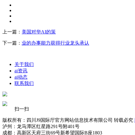
上一篇：
美国对华AI的策
下一篇：
业的办事能力获得行业龙头承认
关于我们
ai资讯
ai动态
联系我们
扫一扫
版权所有：四川J9国际厅官方网站信息技术有限公司 转载必究
泸州：龙马潭区红星路291号附401号
成都：高新区天府三街69号新希望国际B座1803