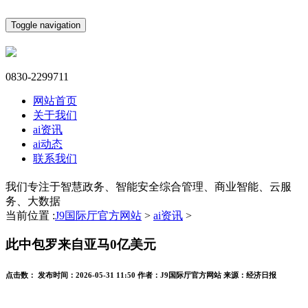
Toggle navigation
0830-2299711
网站首页
关于我们
ai资讯
ai动态
联系我们
我们专注于智慧政务、智能安全综合管理、商业智能、云服
务、大数据
当前位置 :
J9国际厅官方网站
>
ai资讯
>
此中包罗来自亚马0亿美元
点击数：
发布时间：
2026-05-31 11:50
作者：
J9国际厅官方网站
来源：
经济日报