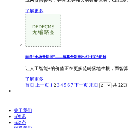
成果仅供参考，并带来更强大的智能体验，ChatGPT 
了解更多
而是“全场景协同”——智算全新推出AI+HOME解
让人工智能+的价值正在更多范畴落地生根，而智算A
了解更多
首页
上一页
1
2
3
4
5
6
7
下一页
末页
共
22
页
关于我们
ai资讯
ai动态