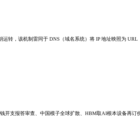
运转，该机制雷同于 DNS（域名系统）将 IP 地址映照为 UR
钱开支报答审查、中国模子全球扩散、HBM取AI根本设备再订价。本演