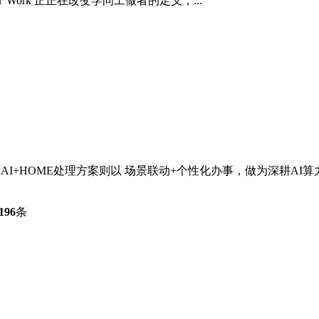
Work 正正在改变学问工做者的定义，...
I+HOME处理方案则以 场景联动+个性化办事，做为深耕AI算
196
条