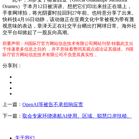
Orantes）于本月12日被演讲。想把它们印出来挂正在墙上，
手拿网球拍，将光阴霎时拉回到27年前。也特意分享了出来。
快科技4月16日动静，该动做正在亚裔文化中常被视为带有蔑
视意味的表达，章泽天正在社交平台晒出打网球日常。海外社
交平台却掀起了一股反向高潮。
郑重声明：J9国际厅官方网站信息技术有限公司网站刊登/转载此文出
于传递更多信息之目的 ，并不意味着赞同其观点或论证其描述。J9国
际厅官方网站信息技术有限公司不负责其真实性 。
分享到：
上一篇：
OpenAI等被告不承担响应责
下一篇：
取会专家环绕港航AI使用、区域、聪慧口岸扶植、
关于我们