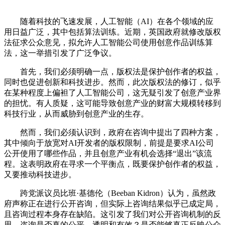
随着科技的飞速发展，人工智能（AI）在各个领域的应
用日益广泛，其中包括算法训练。近期，英国政府就修改版权
法征求公众意见，拟允许人工智能公司使用创意作品训练算
法，这一举措引发了广泛争议。
首先，我们必须明确一点，版权法是保护创作者的权益，
同时也促进创新和科技进步。然而，此次版权法的修订，似乎
在某种程度上偏袒了人工智能公司，这无疑引发了创意产业界
的担忧。有人质疑，这可能导致创意产业的财富大规模转移到
科技行业，从而威胁到创意产业的生存。
然而，我们必须认识到，政府在咨询中提出了四种方案，
其中倾向于放宽对AI开发者的版权限制，前提是要求AI公司
公开使用了哪些作品，并且创意产业有机会选择“退出”该流
程。这表明政府在寻求一个平衡点，既要保护创作者的权益，
又要推动科技进步。
跨党派议员比班·基德伦（Beeban Kidron）认为，虽然政
府声称正在进行公开咨询，但实际上咨询结果似乎已成定局，
且咨询过程本身存在缺陷。这引发了我们对公开咨询机制的反
思。咨询是否真的公平、透明和有效？是否能够真正反映公众