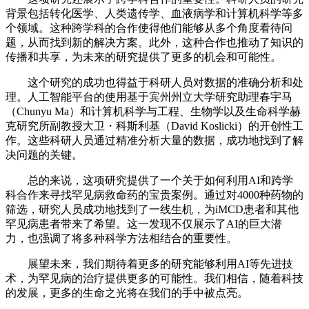
背景包括转化医学、人类遗传学、血液病学和计算机科学等多
个领域。这种跨学科的合作使得他们能够从多个角度看待问
题，从而找到新的解决方案。此外，这种合作也推动了知识的
传播和共享，为未来的研究提供了更多的机会和可能性。
这个研究的成功也得益于科研人员对数据的准确分析和处
理。人工智能平台的使用基于宾州州立大学研究助理春宇马
（Chunyu Ma）和计算机科学与工程、生物学以及生命科学赫
克研究所副教授大卫・科斯利基（David Koslicki）的开创性工
作。这些科研人员通过精准分析大量的数据，成功地找到了解
决问题的关键。
总的来说，这项研究提供了一个关于如何利用AI和跨学
科合作来寻找罕见病救命药的宝贵案例。通过对4000种药物的
筛选，研究人员成功地找到了一线生机，为iMCD患者和其他
罕见病患者带来了希望。这一发现不仅展示了AI的巨大潜
力，也强调了将多种科学方法相结合的重要性。
展望未来，我们期待着更多的研究能够利用AI等先进技
术，为罕见病的治疗提供更多的可能性。我们相信，随着科技
的发展，更多的生命之光将在我们的手中被点亮。