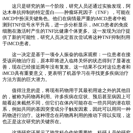
这只是研究的第一个阶段，研究人员还通过实验发现，阿
达木单抗抑制的特定蛋白——肿瘤坏死因子（TNF），可能在
iMCD中扮演关键角色。他们在病情最严重的iMCD患者中检
测到TNF信号水平升高，进一步分析显示，iMCD患者的免疫
细胞在激活时产生的TNF比健康个体更多。这一发现为治疗提
供了新的可能性，研究人员决定首次尝试将这种TNF抑制剂用
于iMCD患者。
这一决定是基于一项令人振奋的临床观察：一位患者在接
受该药物治疗后，原本即将进入临终关怀的状态得到了显著改
善，现在已经接近两年没有复发。这一结果不仅对这位患者和
iMCD具有重要意义，更表明了机器学习在寻找更多疾病治疗
方法方面的巨大潜力。
值得注意的是，将现有药物用于其最初用途之外的其他目
的，被称为药物再利用。许多疾病在症状、预后甚至病因上可
能看起来截然不同，但它们在体内可能存在一些共同的潜在联
系，例如共同的基因突变或分子触发因素，因此可以用同一种
药物进行治疗。这种理念在药物再利用的推动下得以实现，这
也正是这次研究的关键所在。
这项研究还展示了跨学科合作的重要性。科研人员的研究