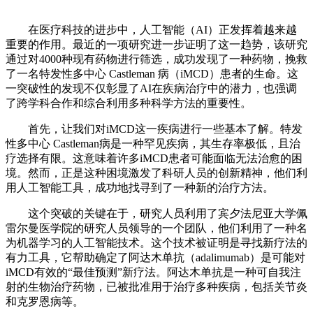
在医疗科技的进步中，人工智能（AI）正发挥着越来越
重要的作用。最近的一项研究进一步证明了这一趋势，该研究
通过对4000种现有药物进行筛选，成功发现了一种药物，挽救
了一名特发性多中心 Castleman 病（iMCD）患者的生命。这
一突破性的发现不仅彰显了AI在疾病治疗中的潜力，也强调
了跨学科合作和综合利用多种科学方法的重要性。
首先，让我们对iMCD这一疾病进行一些基本了解。特发
性多中心 Castleman病是一种罕见疾病，其生存率极低，且治
疗选择有限。这意味着许多iMCD患者可能面临无法治愈的困
境。然而，正是这种困境激发了科研人员的创新精神，他们利
用人工智能工具，成功地找寻到了一种新的治疗方法。
这个突破的关键在于，研究人员利用了宾夕法尼亚大学佩
雷尔曼医学院的研究人员领导的一个团队，他们利用了一种名
为机器学习的人工智能技术。这个技术被证明是寻找新疗法的
有力工具，它帮助确定了阿达木单抗（adalimumab）是可能对
iMCD有效的“最佳预测”新疗法。阿达木单抗是一种可自我注
射的生物治疗药物，已被批准用于治疗多种疾病，包括关节炎
和克罗恩病等。